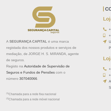
C
Loj
+
+
A
SEGURANÇA CAPITAL
é uma marca
U
registada dos nossos produtos e serviços de
P
mediação, de JORGE H. S. MIRANDA, agente
Loj
de seguros.
Registo na
Autoridade de Supervisão de
+
Seguros e Fundos de Pensões
com o
+
número
307040066
.
A
S
(1)
Chamada para a rede fixa nacional
(2)
Chamada para a rede móvel nacional