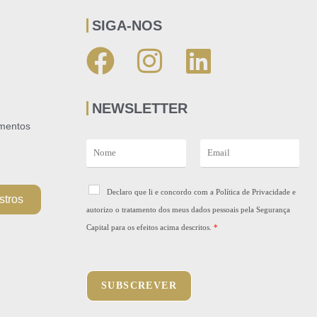
SIGA-NOS
NEWSLETTER
umentos
N
E
a
m
m
a
e
R
i
Declaro que li e concordo com a Política de Privacidade e
stros
*
G
l
autorizo o tratamento dos meus dados pessoais pela Segurança
P
*
D
Capital para os efeitos acima descritos.
*
*
SUBSCREVER