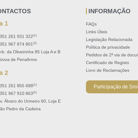
ONTACTOS
INFORMAÇÃO
a 1
FAQs
Links Úteis
(1)
351 261 931 322
Legislação Relacionada
(2)
351 967 874 801
Política de privacidade
rb. da Oliveirinha 85 Loja A e B
Pedidos de 2ª via de doc
óvoa de Penafirme
Certificado de Registo​
Livro de Reclamações
a 2
(1)
351 261 855 688
Participação de Sini
(2)
351 967 910 863
v. Álvaro do Urmeiro 60, Loja E
ão Pedro da Cadeira