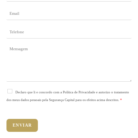
m
e
E
*
m
a
i
T
l
e
*
l
e
M
f
e
o
n
n
s
e
a
*
g
e
m
R
Declaro que li e concordo com a Política de Privacidade e autorizo o tratamento
G
dos meus dados pessoais pela Segurança Capital para os efeitos acima descritos.
*
P
D
*
ENVIAR