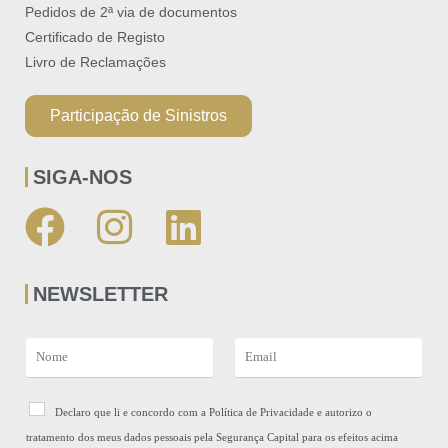
Pedidos de 2ª via de documentos
Certificado de Registo​
Livro de Reclamações
Participação de Sinistros
SIGA-NOS
NEWSLETTER
N
E
a
m
m
a
e
R
i
Declaro que li e concordo com a Política de Privacidade e autorizo o
*
G
l
tratamento dos meus dados pessoais pela Segurança Capital para os efeitos acima
P
*