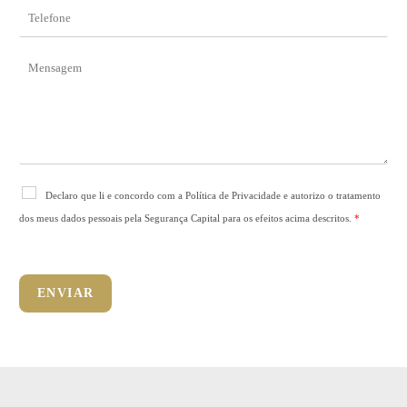
i
T
l
e
*
l
e
M
f
e
o
n
n
s
e
a
*
g
e
m
R
Declaro que li e concordo com a Política de Privacidade e autorizo o tratamento
G
dos meus dados pessoais pela Segurança Capital para os efeitos acima descritos.
*
P
D
*
ENVIAR