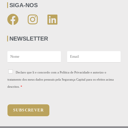
SIGA-NOS
NEWSLETTER
N
E
a
m
m
a
e
R
i
Declaro que li e concordo com a Política de Privacidade e autorizo o
*
G
l
tratamento dos meus dados pessoais pela Segurança Capital para os efeitos acima
P
*
D
descritos.
*
*
SUBSCREVER