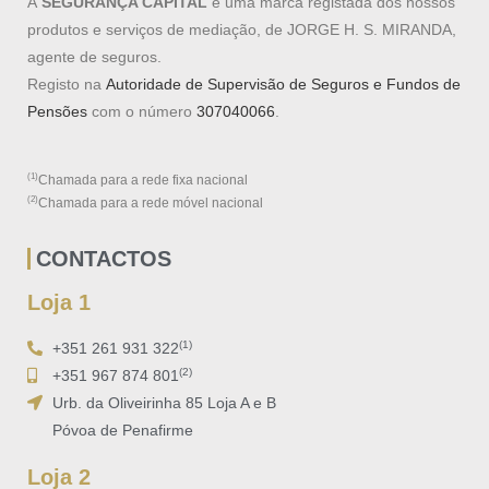
A
SEGURANÇA CAPITAL
é uma marca registada dos nossos
produtos e serviços de mediação, de JORGE H. S. MIRANDA,
agente de seguros.
Registo na
Autoridade de Supervisão de Seguros e Fundos de
Pensões
com o número
307040066
.
(1)
Chamada para a rede fixa nacional
(2)
Chamada para a rede móvel nacional
CONTACTOS
Loja 1
(1)
+351 261 931 322
(2)
+351 967 874 801
Urb. da Oliveirinha 85 Loja A e B
Póvoa de Penafirme
Loja 2